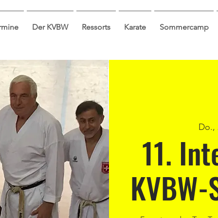
ermine
Der KVBW
Ressorts
Karate
Sommercamp
Do., 
11. In
KVBW-