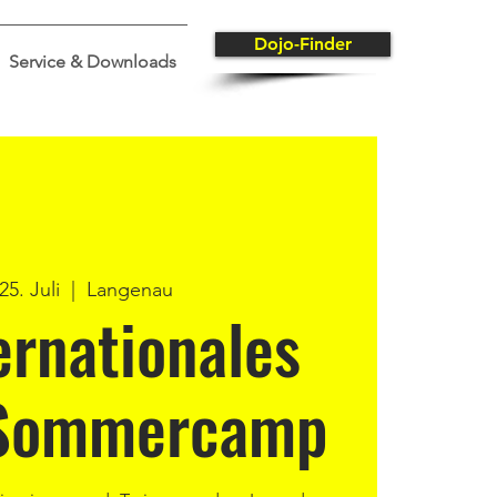
Dojo-Finder
Service & Downloads
25. Juli
  |  
Langenau
ternationales
Sommercamp