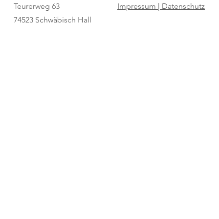
Vorbereitung am 25. Juli beim TV
Impulse und 
Teurerweg 63
Impressum |
Datenschutz
Diersburg
Begeisterung
74523 Schwäbisch Hall