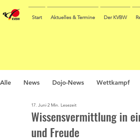
Start
Aktuelles & Termine
Der KVBW
R
Alle
News
Dojo-News
Wettkampf
17. Juni
2 Min. Lesezeit
Nachwuchs
Prüfungen
Ausbildung
Wissensvermittlung in e
und Freude
Sommercamp
Umfrage