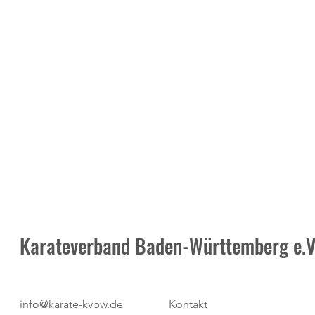
Karateverband Baden-Württemberg e.V
Neuer Termin: Masters-
Moderne Meth
info@karate-kvbw.de
Kontakt