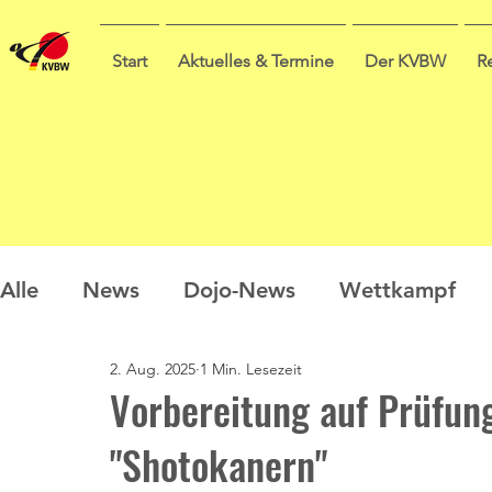
Start
Aktuelles & Termine
Der KVBW
R
Alle
News
Dojo-News
Wettkampf
2. Aug. 2025
1 Min. Lesezeit
Nachwuchs
Prüfungen
Ausbildung
Vorbereitung auf Prüfun
"Shotokanern"
Sommercamp
Umfrage