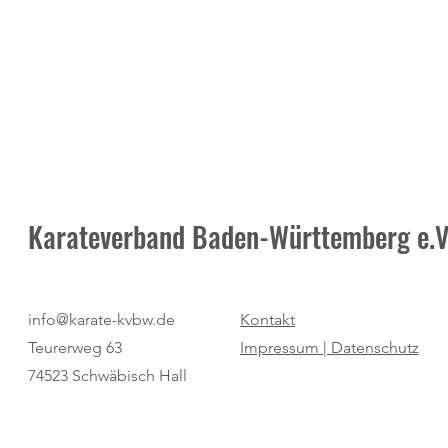
Karateverband Baden-Württemberg e.V
Neuer Termin: Masters-
Moderne Meth
info@karate-kvbw.de
Kontakt
Vorbereitung am 25. Juli beim TV
Impulse und 
Teurerweg 63
Impressum |
Datenschutz
Diersburg
Begeisterung
74523 Schwäbisch Hall