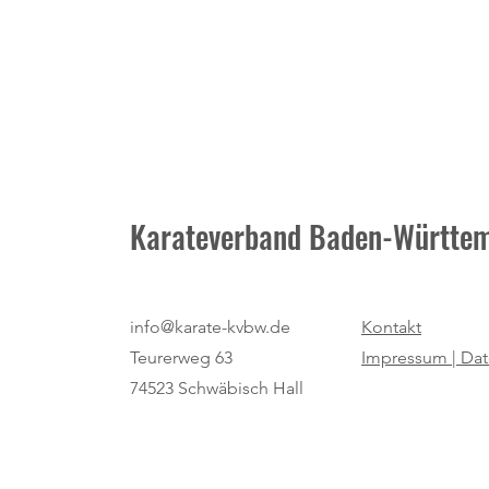
Karateverband Baden-Württem
Neuer Termin: Masters-
info@karate-kvbw.de
Kontakt
Vorbereitung am 25. Juli beim TV
Teurerweg 63
Impressum |
Dat
Diersburg
74523 Schwäbisch Hall