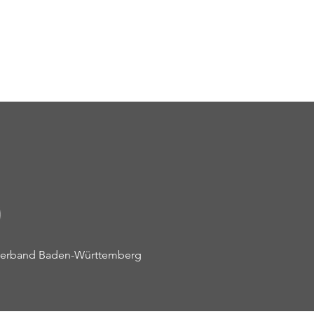
r-Förder-Training in
nation mit den DKV-Kara-
s
everband Baden-Württemberg