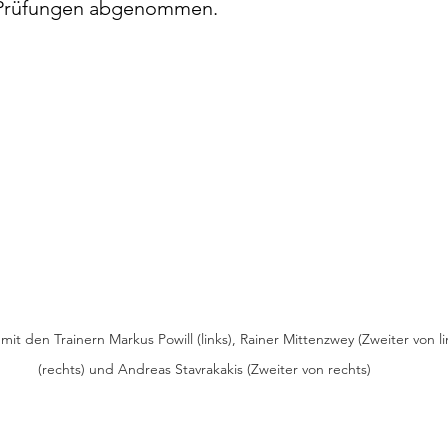
 Prüfungen abgenommen.
den Trainern Markus Powill (links), Rainer Mittenzwey (Zweiter von lin
(rechts) und Andreas Stavrakakis (Zweiter von rechts)