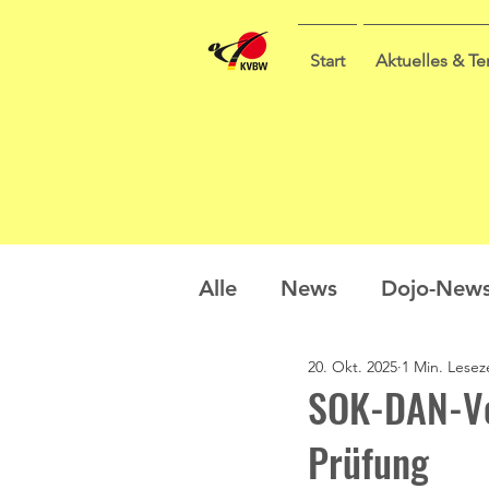
Start
Aktuelles & T
Alle
News
Dojo-New
20. Okt. 2025
1 Min. Lesez
Nachwuchs
Prüfung
SOK-DAN-Vor
Prüfung
Sommercamp
Umfra