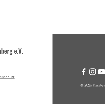
berg e.V.
Moderne Methoden, Ideen,
Kinde
Impulse und jede Menge
Kombi
enschutz
Begeisterung
Game
© 2026 Karat