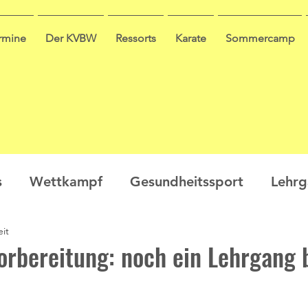
ermine
Der KVBW
Ressorts
Karate
Sommercamp
s
Wettkampf
Gesundheitssport
Lehr
eit
en
Ausbildung
Seminar
Video
Leis
bereitung: noch ein Lehrgang b
ge