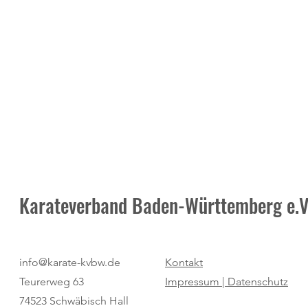
Karateverband Baden-Württemberg e.V
Mit gegenseitiger Unterstützung
Kundenkontakt
info@karate-kvbw.de
Kontakt
und Spaß zur Zertifizierung
Eskalation ve
Teurerweg 63
Impressum |
Datenschutz
74523 Schwäbisch Hall