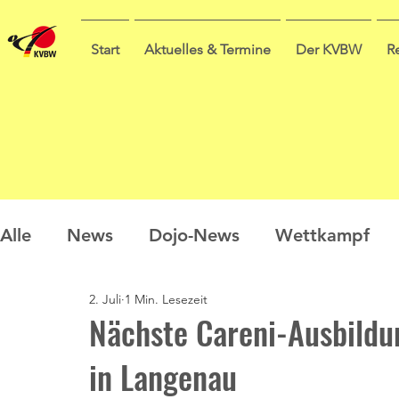
Start
Aktuelles & Termine
Der KVBW
R
Alle
News
Dojo-News
Wettkampf
2. Juli
1 Min. Lesezeit
Nachwuchs
Prüfungen
Ausbildung
Nächste Careni-Ausbildu
in Langenau
Sommercamp
Umfrage