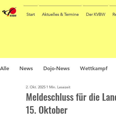
Start
Aktuelles & Termine
Der KVBW
R
Alle
News
Dojo-News
Wettkampf
2. Okt. 2025
1 Min. Lesezeit
Nachwuchs
Prüfungen
Ausbildung
Meldeschluss für die Lan
15. Oktober
Sommercamp
Umfrage