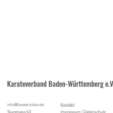
Karateverband Baden-Württemberg e.V
Pure Dominanz: Birtat MTV
"Regio Cup": 
info@karate-kvbw.de
Kontakt
Ludwigsburg zum zweiten Mal
für den SV Bö
Teurerweg 63
Impressum |
Datenschutz