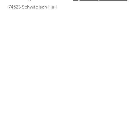
Champion
74523 Schwäbisch Hall