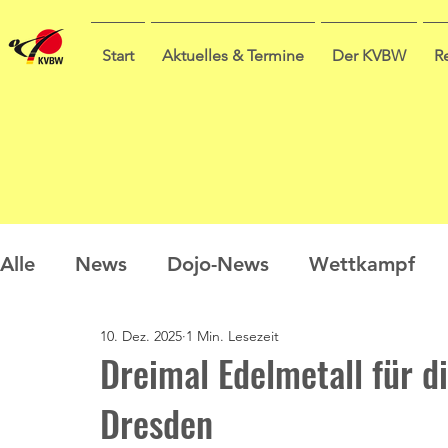
Start
Aktuelles & Termine
Der KVBW
R
Alle
News
Dojo-News
Wettkampf
10. Dez. 2025
1 Min. Lesezeit
Nachwuchs
Prüfungen
Ausbildung
Dreimal Edelmetall für di
Dresden
Sommercamp
Umfrage