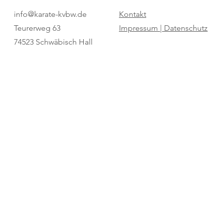
Pure Dominanz: Birtat MTV
"Regio Cup": 
info@karate-kvbw.de
Kontakt
Ludwigsburg zum zweiten Mal
für den SV Bö
Teurerweg 63
Impressum |
Datenschutz
Champion
74523 Schwäbisch Hall