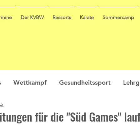
ermine
Der KVBW
Ressorts
Karate
Sommercamp
s
Wettkampf
Gesundheitssport
Lehr
it
en
Ausbildung
Seminar
Video
Leis
itungen für die "Süd Games" lau
ge