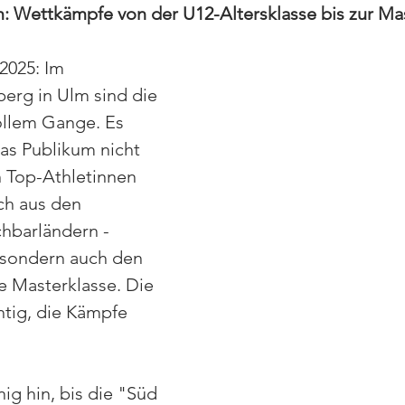
m: Wettkämpfe von der U12-Altersklasse bis zur Ma
 2025: Im 
erg in Ulm sind die 
llem Gange. Es 
das Publikum nicht 
n Top-Athletinnen 
ch aus den 
barländern - 
, sondern auch den 
 Masterklasse. Die 
tig, die Kämpfe 
ig hin, bis die "Süd 