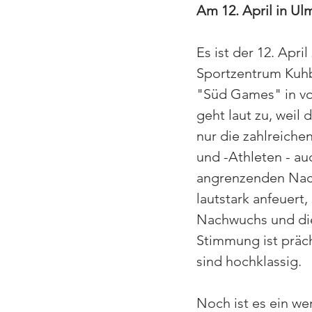
Am 12. April in Ul
Es ist der 12. April
Sportzentrum Kuhb
"Süd Games" in vo
geht laut zu, weil 
nur die zahlreiche
und -Athleten - au
angrenzenden Nach
lautstark anfeuert
Nachwuchs und die
Stimmung ist präch
sind hochklassig.
Noch ist es ein wen