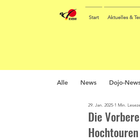
Start
Aktuelles & T
Alle
News
Dojo-New
29. Jan. 2025
1 Min. Leseze
Nachwuchs
Prüfung
Die Vorbere
Hochtouren
Sommercamp
Umfra