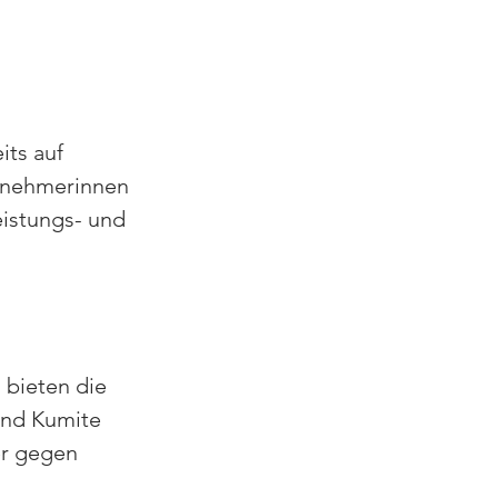
ts auf 
ilnehmerinnen 
eistungs- und 
 bieten die 
und Kumite 
r gegen 