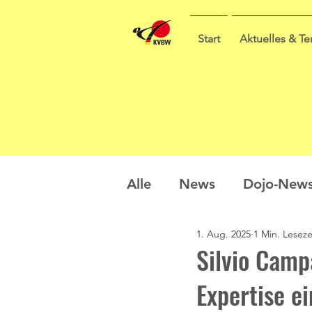
Start
Aktuelles & T
Alle
News
Dojo-New
1. Aug. 2025
1 Min. Leseze
Nachwuchs
Prüfung
Silvio Camp
Expertise ei
Sommercamp
Umfra