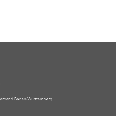
nkontakt: So lässt sich eine
ation vermeiden
everband Baden-Württemberg