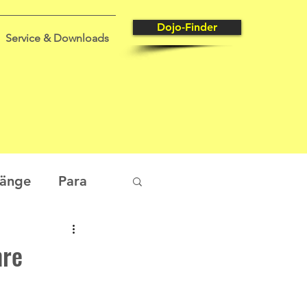
Dojo-Finder
Service & Downloads
gänge
Para
tungssport
hre