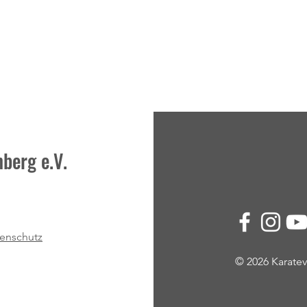
berg e.V.
Nächste Careni-Ausbildung -
Kunde
diesmal an zwei Tagen in Langenau
Eskal
enschutz
© 2026 Karat