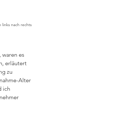
 links nach rechts 
, waren es 
 erläutert 
ng zu 
lnahme-Alter 
 ich 
lnehmer 