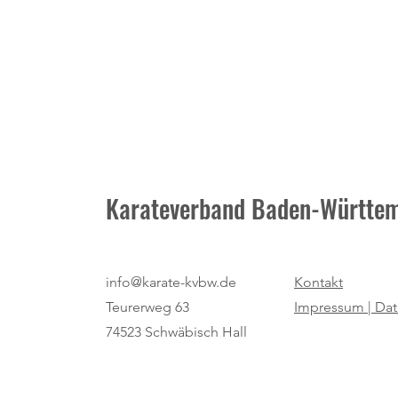
Karateverband Baden-Württem
Mit gegenseitiger Unterstützung
info@karate-kvbw.de
Kontakt
und Spaß zur Zertifizierung
Teurerweg 63
Impressum |
Dat
74523 Schwäbisch Hall