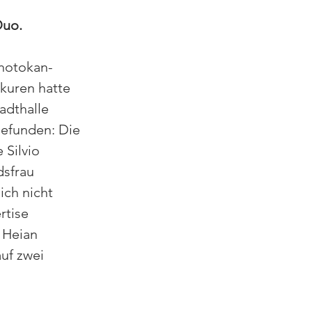
Duo.
Shotokan-
kuren hatte 
adthalle 
efunden: Die 
 Silvio 
sfrau 
ich nicht 
rtise 
 Heian 
uf zwei 