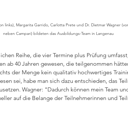
on links), Margarita Garrido, Carlotta Prete und Dr. Dietmar Wagner (von
neben Campari) bildeten das Ausbildungs-Team in Langenau
lichen Reihe, die vier Termine plus Prüfung umfasst
en ab 40 Jahren gewesen, die teilgenommen hätten,
hts der Menge kein qualitativ hochwertiges Traini
sen sei, habe man sich dazu entschieden, das Tei
zusetzen. Wagner: "Dadurch können mein Team und
ueller auf die Belange der Teilnehmerinnen und Tei