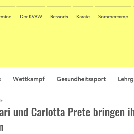
ermine
Der KVBW
Ressorts
Karate
Sommercamp
s
Wettkampf
Gesundheitssport
Lehr
it
en
Ausbildung
Seminar
Video
Leis
ari und Carlotta Prete bringen i
n
ge