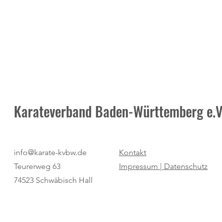
Karateverband Baden-Württemberg e.V
Pure Dominanz: Birtat MTV
"Regio Cup": 
info@karate-kvbw.de
Kontakt
Ludwigsburg zum zweiten Mal
für den SV Bö
Teurerweg 63
Impressum |
Datenschutz
Champion
74523 Schwäbisch Hall