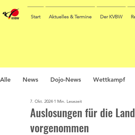
Start
Aktuelles & Termine
Der KVBW
R
Alle
News
Dojo-News
Wettkampf
7. Okt. 2024
1 Min. Lesezeit
Nachwuchs
Prüfungen
Ausbildung
Auslosungen für die Land
vorgenommen
Sommercamp
Umfrage