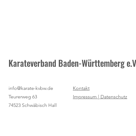
Karateverband Baden-Württemberg e.V
Neuer Termin: Masters-
Moderne Meth
info@karate-kvbw.de
Kontakt
Vorbereitung am 25. Juli beim TV
Impulse und 
Teurerweg 63
Impressum |
Datenschutz
Diersburg
Begeisterung
74523 Schwäbisch Hall