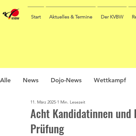
Start
Aktuelles & Termine
Der KVBW
R
Alle
News
Dojo-News
Wettkampf
11. März 2025
1 Min. Lesezeit
Nachwuchs
Prüfungen
Ausbildung
Acht Kandidatinnen und 
Prüfung
Sommercamp
Umfrage